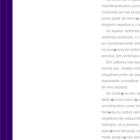
malinterpretados com
comporta-se mal propo
como parte da doen�a
imagem negativa e o e
Ao avaliar sintomas
sintomas positivos, o
ao comportamento ante
na aus�ncia de sinto
pessoa com sintomas n
Em culturas nas quai
norma (ex., muitas cul
negativos pode ser pa
importante considerar
de seu impacto.
Ao contr�rio dos sin
defici�ncias mais t�
reconhecidos como s
fam�lia ou outras pes
negativos de esquizof
exemplo, se a pessoa
apar�ncia pessoal, o
muito pregui�osa par