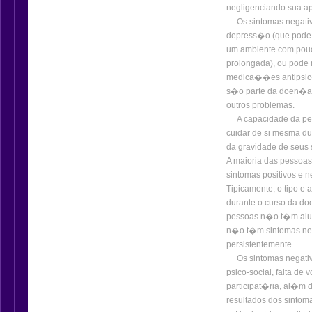
negligenciando sua ap
Os sintomas negativ
depress�o (que pode o
um ambiente com pou
prolongada), ou pode 
medica��es antipsic�t
s�o parte da doen�a 
outros problemas.
A capacidade da pesso
cuidar de si mesma d
da gravidade de seus 
A maioria das pessoa
sintomas positivos e
Tipicamente, o tipo e
durante o curso da d
pessoas n�o t�m alu
n�o t�m sintomas neg
persistentemente.
Os sintomas negativo
psico-social, falta de
participat�ria, al�m 
resultados dos sinto