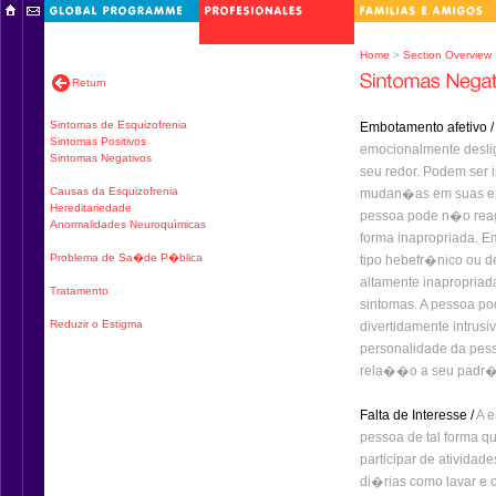
Home
>
Section Overview
Return
Sintomas de Esquizofrenia
Embotamento afetivo 
Sintomas Positivos
emocionalmente desli
Sintomas Negativos
seu redor. Podem ser
Causas da Esquizofrenia
mudan�as em suas exp
Hereditariedade
pessoa pode n�o reagir
Anormalidades Neuroquìmicas
forma inapropriada. E
Problema de Sa�de P�blica
tipo hebefr�nico ou d
altamente inapropriad
Tratamento
sintomas. A pessoa po
Reduzir o Estigma
divertidamente intrusi
personalidade da pess
rela��o a seu padr�o
Falta de Interesse /
A e
pessoa de tal forma q
participar de atividad
di�rias como lavar e 