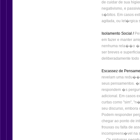
de cuidar de sua higi
negativismo, e passiv
s�bitos. Em casos ext
agitada, ou let�rgica
Isolamento Social /
Pes
em fazer e manter am
nenhuma rela��o �nt
ser breves e superfici
deliberadamente todo 
Escassez de Pensame
revelam uma redu��o
seus pensamentos. �s
respondem �s pergunt
adicional. Em casos ex
curtas como "sim", "n�
seu discurso, embora
Podem responder perg
chegar ao ponto de in
frouxas ou falta de a
incompreens�vel na 
Os sintomas negativo