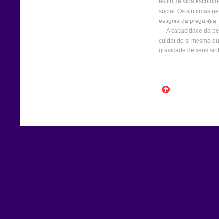
estilo de vida escolhi
social. Os sintomas 
estigma da pregui�a.
A capacidade da pesso
cuidar de si mesma d
gravidade de seus sin
_________________