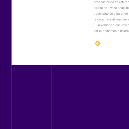
pessoas ainda se referem
de loucos". Você pode im
tratamento de câncer de 
reforçam o estigma que 
A verdade é que, essa
ser extremamente doloro
____________________