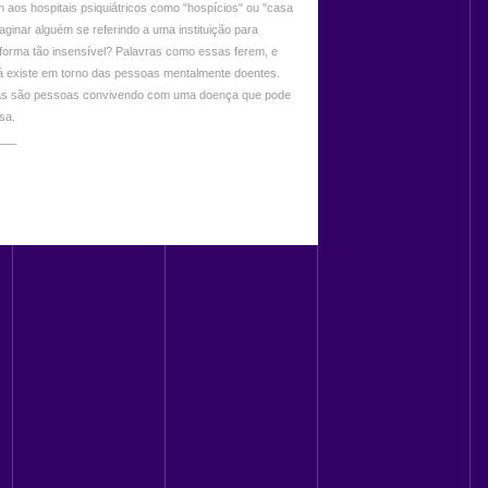
 aos hospitais psiquiátricos como "hospícios" ou "casa
aginar alguém se referindo a uma instituição para
forma tão insensível? Palavras como essas ferem, e
já existe em torno das pessoas mentalmente doentes.
s são pessoas convivendo com uma doença que pode
sa.
___