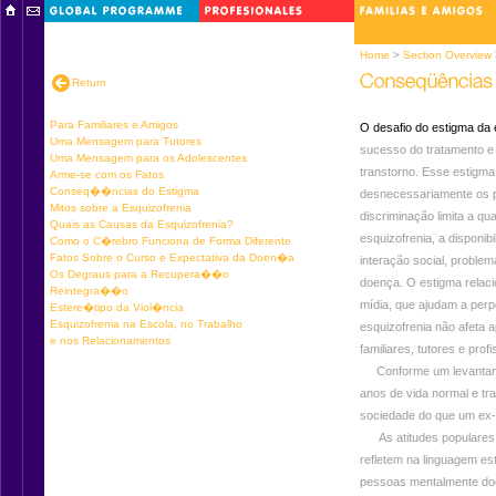
Home
>
Section Overview
Return
Para Familiares e Amigos
O desafio do estigma da 
Uma Mensagem para Tutores
sucesso do tratamento e 
Uma Mensagem para os Adolescentes
transtorno. Esse estigm
Arme-se com os Fatos
Conseq��ncias do Estigma
desnecessariamente os p
Mitos sobre a Esquizofrenia
discriminação limita a q
Quais as Causas da Esquizofrenia?
esquizofrenia, a disponib
Como o C�rebro Funciona de Forma Diferente
Fatos Sobre o Curso e Expectativa da Doen�a
interação social, proble
Os Degraus para a Recupera��o
doença. O estigma relaci
Reintegra��o
mídia, que ajudam a perp
Estere�tipo da Viol�ncia
Esquizofrenia na Escola, no Trabalho
esquizofrenia não afet
e nos Relacionamentos
familiares, tutores e prof
Conforme um levantamen
anos de vida normal e tr
sociedade do que um ex-
As atitudes populares a
refletem na linguagem es
pessoas mentalmente doe