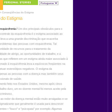
> Conseqüências do Estigma
esquizofrenia /
Um dos principais obstáculos para o
controle da esquizofrenia é o estigma associado ao
a leva a uma grande discriminação que exacerba
roblemas das pessoas com esquizofrenia. Tal
uantidade de recursos para o tratamento da
ilidade de abrigo, as oportunidades de trabalho, e a
mas que refletem em um estigma ainda maior associado à
onado à esquizofrenia leva a equívocos freqüentes na
etuar estereótipos negativos. O estigma da
a apenas as pessoas com a doença mas também seus
issionais de saúde.
to feito nos Estados Unidos, mesmo após cinco
abalho duro, um ex-doente mental foi menos aceito pela
criminoso.
o redor da doença mental estão muito arraigadas e se
tigmatizante que geralmente é usada para descrever
ntes—"louco" e "psicopata" por exemplo. Algumas