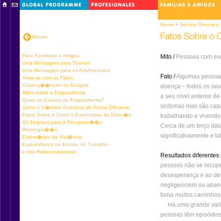
Home
>
Section Overview
Return
Para Familiares e Amigos
Mito /
Pessoas com esq
Uma Mensagem para Tutores
Uma Mensagem para os Adolescentes
Fato /
Algumas pessoas
Arme-se com os Fatos
Conseq��ncias do Estigma
doença – todos os seu
Mitos sobre a Esquizofrenia
a seu nível anterior d
Quais as Causas da Esquizofrenia?
sintomas mas são capaz
Como o C�rebro Funciona de Forma Diferente
Fatos Sobre o Curso e Expectativa da Doen�a
trabalhando e vivend
Os Degraus para a Recupera��o
Cerca de um terço da
Reintegra��o
significativamente e ta
Estere�tipo da Viol�ncia
Esquizofrenia na Escola, no Trabalho
e nos Relacionamentos
Resultados diferentes 
pessoas não se recupe
desesperança e ao de
negligenciem ou aban
toma muitos caminhos 
Há uma grande variaç
pessoas têm episódio