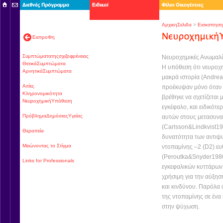
ΑρχικηΣελιδα
>
Εισκσπηση
ΕιστροΦη
Συμπτώματατηςσχιζοφρένειας
Νευροχημικές Ανωμαλί
ΘετικάΣυμπτώματα
Η υπόθεση ότι νευροχη
ΑρνητικάΣυμπτώματα
μακρά ιστορία (Andrea
Αιτίες
προέκυψαν μόνο όταν
Κληρονομικότητα
βρέθηκε να σχετίζεται
ΝευροχημικήΥπόθεση
εγκέφαλο, και ειδικό
ΠρόβλημαΔημόσιαςΥγείας
αυτών στους μετασυνα
(Carlsson&Lindkvist19
Θεραπεία
δυνατότητα των αντιψ
Μειώνοντας το Στίγμα
ντοπαμίνης –2 (D2) ευ
(Peroutka&Snyder1980)
Links for Professionals
εγκεφαλικών κυττάρων 
χρήσιμη για την αύξησ
και κινδύνου. Παρόλα 
της ντοπαμίνης σε ένα
στην ψύχωση.