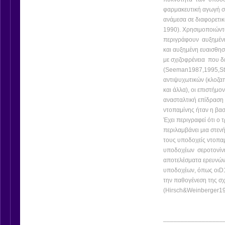
φαρμακευτική αγωγή σε
ανάμεσα σε διαφορετικ
1990). Χρησιμοποιώντας
περιγράφουν αυξημένη
και αυξημένη ευαισθη
με σχιζοφρένεια που 
(Seeman1987,1995,Stef
αντιψυχωτικών (κλοζα
και άλλα), οι επιστήμο
ανασταλτική επίδραση
ντοπαμίνης ήταν η βασ
Έχει περιγραφεί ότι ο
περιλαμβάνει μια στεν
τους υποδοχείς ντοπα
υποδοχέων σεροτονίνη
αποτελέσματα ερευνών 
υποδοχέων, όπως οιD1
την παθογένεση της σχ
(Hirsch&Weinberger19
_________________