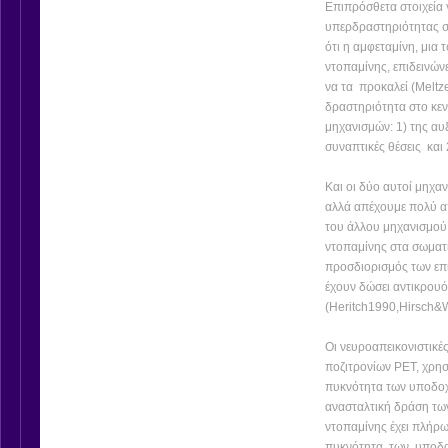
Επιπρόσθετα στοιχεία 
υπερδραστηριότητας σ
ότι η αμφεταμίνη, μια 
ντοπαμίνης, επιδεινών
να τα προκαλεί (Meltz
δραστηριότητα στο κε
μηχανισμών: 1) της αυ
συναπτικές θέσεις και
Και οι δύο αυτοί μηχαν
αλλά απέχουμε πολύ απ
του άλλου μηχανισμού
ντοπαμίνης στα σωματ
προσδιορισμός των επ
έχουν δώσει αντικρου
(Heritch1990,Hirsch
Οι νευροαπεικονιστικέ
ποζιτρονίων PET, χρησ
πυκνότητα των υποδοχ
ανασταλτική δράση τω
ντοπαμίνης έχει πλήρ
πυκνότητα των υποδοχ