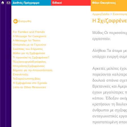
ΑρχικηΣελιδα
>
Εισκσπησ
ΕιστροΦη
For Families and Friends
Μύθος:Οι περισσότερ
A Message for Caregivers
εργαστούν.
A Message for Teens
Οπλιστείτε με τα Γεγονότα
Συνέπειες του Στίγματος
Αλήθεια:Τα άτομα με
Μύθοι για τη Σχιζοφρένεια
υπάρχει ενεργή συμ
Τι προκαλεί τη Σχιζοφρένεια?
ΠώςλειτουργείοΕγκέφαλος
ΗπορείατηςΣχιζοφρένειας
Αρκετές μελέτες έχου
Βήματα για την Αποκατάσταση
πορεύονται καλύτερα
Επανένταξη
ΤοΣτερεότυποτηςΒίας
δουλειά σπάνια σχετ
Η Σχιζοφρένεια στο Σχολείο
Βρετανικές και Αμερι
Links to Other Resources
έχουν μεγαλύτερες π
κάπου. Έδειξαν ακόμ
κρατήσουν τη δουλει
άνθρωποι με σχιζοφρέ
ανταγωνιστικές εργα
προστατευμένη απασ