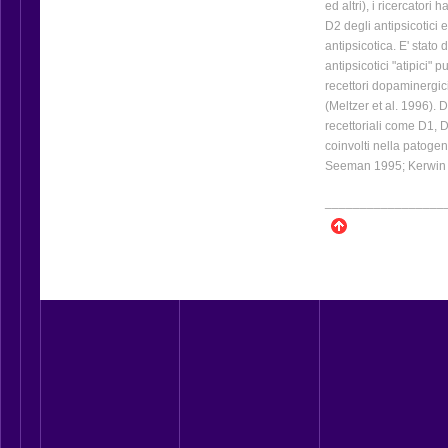
ed altri), i ricercatori 
D2 degli antipsicotici e
antipsicotica. E' stato
antipsicotici "atipici" p
recettori dopaminergici 
(Meltzer et al. 1996). D
recettoriali come D1,
coinvolti nella patoge
Seeman 1995; Kerwin e
_________________