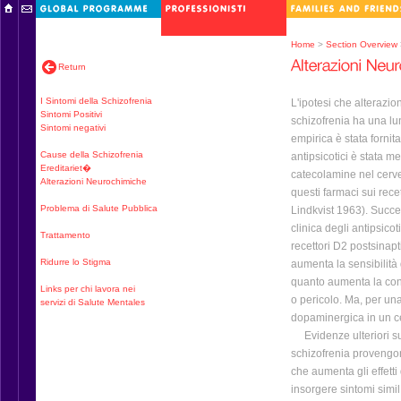
Home
>
Section Overview
Return
I Sintomi della Schizofrenia
L'ipotesi che alterazi
Sintomi Positivi
schizofrenia ha una lu
Sintomi negativi
empirica è stata fornit
Cause della Schizofrenia
antipsicotici è stata m
Ereditariet�
catecolamine nel cervel
Alterazioni Neurochimiche
questi farmaci sui rece
Problema di Salute Pubblica
Lindkvist 1963). Succe
clinica degli antipsicot
Trattamento
recettori D2 postsinap
Ridurre lo Stigma
aumenta la sensibilità d
quanto aumenta la con
Links per chi lavora nei
o pericolo. Ma, per un
servizi di Salute Mentales
dopaminergica in un cer
Evidenze ulteriori sul
schizofrenia provengo
che aumenta gli effett
insorgere sintomi simil