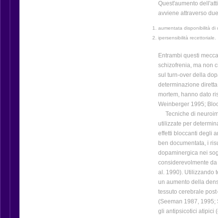
Quest'aumento dell'att
avviene attraverso du
aumentata disponibilità di 
ipersensibilità recettoriale.
Entrambi questi mecca
schizofrenia, ma non ci
sul turn-over della dop
determinazione diretta 
mortem, hanno dato risu
Weinberger 1995; Blo
Tecniche di neuroimm
utilizzate per determin
effetti bloccanti degli 
ben documentata, i risu
dopaminergica nei sogge
considerevolmente da ri
al. 1990). Utilizzando
un aumento della densi
tessuto cerebrale post
(Seeman 1987, 1995; St
gli antipsicotici atipic