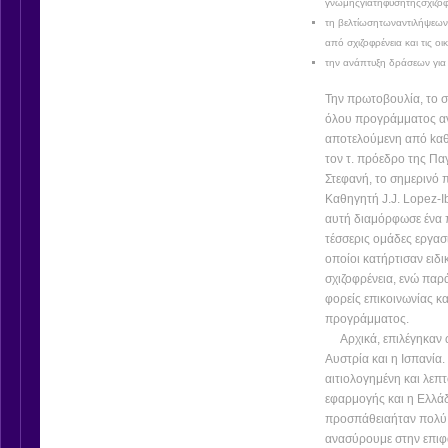
γνώμηςγιατηφύσητηςσχιζοφ
τη βελτίωσητωναντιλήψεων
από σχιζοφρένεια και τις οι
την ανάπτυξη δράσεων για
Την πρωτοβουλία, το σ
όλου προγράμματος ανέ
αποτελούμενη από kαθη
τον τ. πρόεδρο της Πα
Στεφανή, το σημερινό 
Καθηγητή J.J. Lopez-I
αυτή διαμόρφωσε ένα π
τέσσερις ομάδες εργασ
οποίοι κατήρτισαν ειδικ
σχιζοφρένεια, ενώ παρ
φορείς επικοινωνίας κ
προγράμματος.
Αρχικά, επιλέγηκαν ω
Αυστρία και η Ισπανία
αιτιολογημένη και λεπ
εφαρμογής και η Ελλάδ
προσπάθειαήταν πολύ σ
ανασύρουμε στην επιφά