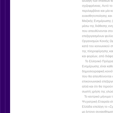
αλλαγή των στάσεων κα
σχιζοφρένειας. Αυτό τ
περιλαμβάνει και μία 
ευαισθητοποίησης και
Μαζικής Ενημέρωσης (
μέσω της διάθεσης ενη
που απευθύνονται στο
επεξεργασμένων φυλλα
Οργανισμών Κοινής Ωφ
κατά του κοινωνικού στ
της πληροφόρησης κα
και φορέων, από διάφο
Το Ελληνικό Πρόγραμ
Ενημέρωσης είναι καθο
δημοσιογραφική κοινότ
που θα απευθύνονται σ
επικοινωνιακά επεξεργ
αλλά και ότι θα τηρούν
σωστή χρήση της γλώσσ
Το κεντρικό μήνυμα τη
Ψυχιατρική Εταιρεία εί
Ελλάδα επελέγη το «Σχ
με έντονο συναισθηματ