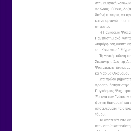
στην ελληνική κοινων
πολλούς μύθους, δοξασ
διεθνή εμπειρία, να τ
και να οργανώσουμε τη
στίγματος.
Η Παγκόσμια Ψυχιατρι
Πανεπιστημιακό Ινστιτ
διαμόρφωση,ανάπτυξη
του Κοινωνικού Στίγματ
Τη γενική ευθύνη του
Στεφανής μέλος της Δι
Ψυχιατρικής Εταιρείας
κα Μαρίνα Οικονόμου,
Στα πρώτα βήματα 
προσαρμόστηκε στην Ελ
Παγκόσμιας Ψυχιατρικ
Έρευνα των Γνώσεων κα
ψυχική διαταραχή και ε
αποτελέσματα τα οποία
τόμου.
Τα αποτελέσματα αυτή
στην οποία καταρτίστη