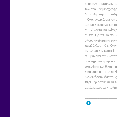
στάσεων συμβάλλοντας
των ατόμων με σχιζοφρ
δύσκολη στην επίτευξή
Όλοι γνωρίζουμε ότι ο
βαθμό διαρραγεί και ό
αμβλύνονται και ιδίως
άμεσα. Πρέπει λοιπόν ν
όλους,ανεξάρτητα εάν 
περιβάλλον ή όχι. Ο α
αντίληψη δεν μπορεί π
συμβάλουν στην καταπο
στοίχημα και η πρόκλη
ευαίσθητη και δίκαιη, 
δικαιώματα στους πολί
διεκδικήσουν όσα τους
περιθωριοποιεί αλλά ε
ανεξαιρέτως των πολιτ
_________________