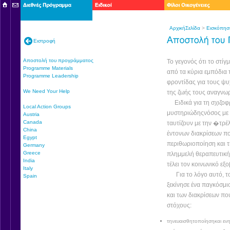
ΑρχικήΣελίδα
>
Εισκόπησ
Ειστροφή
Αποστολή του προγράμματος
Το γεγονός ότι το στίγ
Programme Materials
από τα κύρια εμπόδια 
Programme Leadership
φροντίδας για τους ψυ
We Need Your Help
της ζωής τους αναγνωρ
Ειδικά για τη σχιζοφρέ
Local Action Groups
μυστηριώδηςνόσος με 
Austria
Canada
ταυτίζουν με την �τρέ
China
έντονων διακρίσεων π
Egypt
περιθωριοποίηση και 
Germany
Greece
πλημμελή θεραπευτική 
India
τέλει τον κοινωνικό εξ
Italy
Για το λόγο αυτό, το
Spain
ξεκίνησε ένα παγκόσμι
και των διακρίσεων πο
στόχους:
τηνευαισθητοποίησηκαι εν