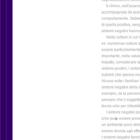
Il clinico, nell'asses
accompagnata da quell
comportamento. Sebben
di quella positiva, ve
sintomi negativi hanno
Nelle culture in cui le
es. numerose culture o
essere particolarment
importante, nella valu
impatto, considerare l
sintomi positivi, i sin
subdoli che spesso non
Alcune volte i familiar
sintomi negativi della
esempio, se la persona
pensare che il soggett
faccia solo per infastid
I sintomi negativi pos
(che pu� essere prese
un ambiente poco stim
essere dovuta agli effet
i sintomi negativi fann