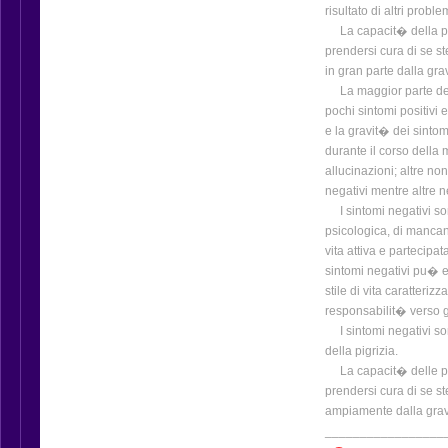
risultato di altri proble
La capacit� della pers
prendersi cura di se s
in gran parte dalla gra
La maggior parte dell
pochi sintomi positivi 
e la gravit� dei sint
durante il corso della
allucinazioni; altre n
negativi mentre altre 
I sintomi negativi sono
psicologica, di manca
vita attiva e partecipat
sintomi negativi pu� e
stile di vita caratteriz
responsabilit� verso gli
I sintomi negativi so
della pigrizia.
La capacit� delle perso
prendersi cura di se st
ampiamente dalla grav
_________________