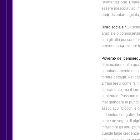
l'alimentazione. L'ind
essere mescolati ad im
pu� diventare agitata,
Ritiro sociale /
Gli schi
amicizie o conoscenze;
con gli altri possono es
persona pu� evitare in m
Povert� del pensiero 
diminuzione della qual
spontaneamente e ris
fornire dettagli. Nei ca
a frasi brevi come "si",
liberamente, ma il lor
contenuto. Possono ri
mai giungere al punto.
associativi, blocchi e
I sintomi negativi dell
come un segno di pigr
infastidire gli altri, p
queste false credenze
stigmatizzazione assoc