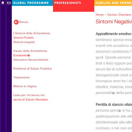
Home
>
Section Overview
Return
I Sintomi della Schizofrenia
Appiattimento emotivo 
Sintomi Positivi
sembrano spesso esser
Sintomi negativi
eventi che accadono at
Cause della Schizofrenia
emozioni cambiando l'e
Ereditariet�
gesti. Queste persone
Alterazioni Neurochimiche
tristi o felici oppure 
Problema di Salute Pubblica
alcuni tipi di schizofr
disorganizzato (vedi so
Trattamento
incongrue sono fra i s
Ridurre lo Stigma
obiettivi, indecisa, in
personalit� della per
Links per chi lavora nei
servizi di Salute Mentales
Perdita di slancio vitale
persona perci� si ha u
partecipazione alle at
disinteressate alle at
cucinare, o nei casi e