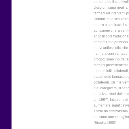
persona ed il suo livel
clorpromazina negli an
farmaci ed interventi p
sintomi della schizofre
ridurre o eliminare i si
agitazione che si verifi
antipsicotici tradizional
tremore) che possono a
nuovi antipsicotici che
hanno alcuni vantaggi r
prodotti sono inoltre t
farmaci precedentemen
meno effetti collateral
trattamento farmacologi
collaterali. Gli interven
e ai caregivers, si sono
riacutizzazioni della 
al., 1997). Interventi 
aumentare significativ
affette da schizofrenia
possono anche migliorar
(Brugha,1995).