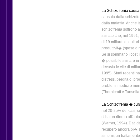
La Schizofrenia causa 
causata dalla schizofr
dalla malattia. Anche l
schizofrenia soffrono a
stimato che, nel 1991, i
di 19 miliardi di dollari
produttivit� (spese dire
Se si sommano i costi in
� possibile stimare in
devasta le vite di milion
1995). Studi recenti h
distress, perdita di pr
problemi medici e menta
(Thornicroft e Tansella
La Schizofrenia � cura
nel 20-25% dei casi, sc
si ha un ritorno all'au
(Warner, 1994). Dati da
recupero ancora pi� alt
sintomi, un trattamento