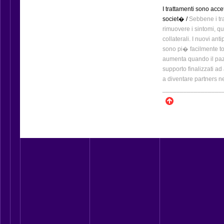
I trattamenti sono accett
societ� /
Sebbene i tra
rimuovere i sintomi, qu
collaterali. I nuovi ant
sono pi� facilmente tol
aumenta quando il paz
supporto finalizzati ad
a diventare partners ne
_________________