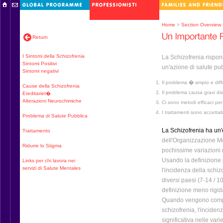
Home
>
Section Overview
Return
I Sintomi della Schizofrenia
La Schizofrenia rispond
Sintomi Positivi
un'azione di salute pub
Sintomi negativi
Il problema � ampio e diff
Cause della Schizofrenia
Il problema causa gravi di
Ereditariet�
Alterazioni Neurochimiche
Ci sono metodi efficaci per
I trattamenti sono accettabi
Problema di Salute Pubblica
La Schizofrenia ha un'
Trattamento
dell'Organizzazione M
Ridurre lo Stigma
pochissime variazioni 
Usando la definizione 
Links per chi lavora nei
servizi di Salute Mentales
l'incidenza della schiz
diversi paesi (7-14 / 10
definizione meno rigid
Quando vengono compre
schizofrenia, l'incide
significativa nelle vari